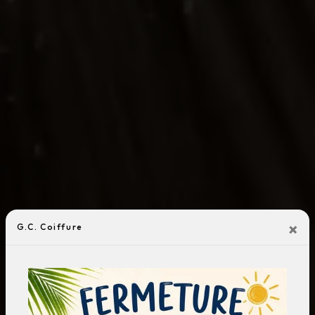
×
G.C. Coiffure