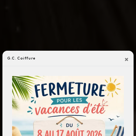
×
G.C. Coiffure