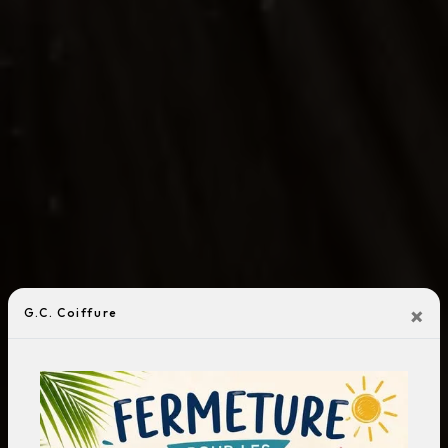
×
G.C. Coiffure